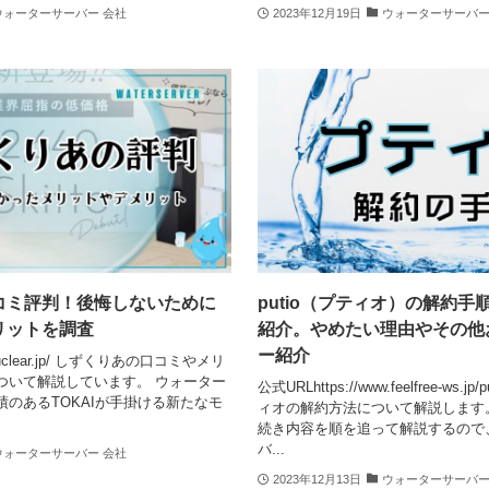
ウォーターサーバー 会社
2023年12月19日
ウォーターサーバー
コミ評判！後悔しないために
putio（プティオ）の解約
リットを調査
紹介。やめたい理由やその他
ー紹介
hizuclear.jp/ しずくりあの口コミやメリ
ついて解説しています。 ウォーター
公式URLhttps://www.feelfree-ws.jp
のあるTOKAIが手掛ける新たなモ
ィオの解約方法について解説します
続き内容を順を追って解説するので
バ...
ウォーターサーバー 会社
2023年12月13日
ウォーターサーバー