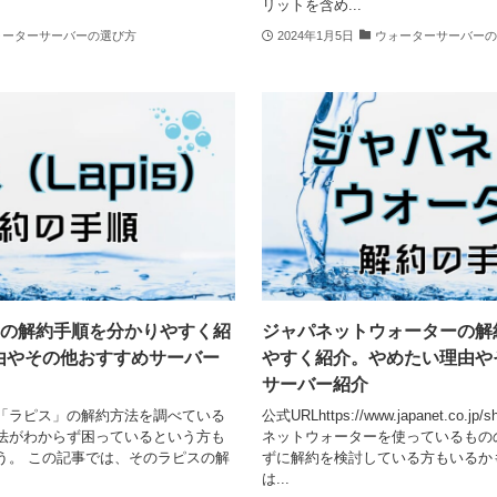
リットを含め...
ォーターサーバーの選び方
2024年1月5日
ウォーターサーバーの
ス）の解約手順を分かりやすく紹
ジャパネットウォーターの解
由やその他おすすめサーバー
やすく紹介。やめたい理由や
サーバー紹介
「ラピス」の解約方法を調べている
公式URLhttps://www.japanet.co.jp/
法がわからず困っているという方も
ネットウォーターを使っているもの
う。 この記事では、そのラピスの解
ずに解約を検討している方もいるか
は...