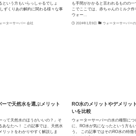
るという方もいらっしゃるでしょ
も手間がかかると言われるものの一
、しずくりあの解約に関わる様々な事
こでここでは、赤ちゃんのミルク作
ウォー...
ォーターサーバー 会社
2024年1月9日
ウォーターサーバーの
バーで天然水を選ぶメリット
RO水のメリットやデメリッ
いを比較
ーって天然水のほうがいいの？」そ
ウォーターサーバーの水の種類につ
るあなたへ！ この記事では、天然水
に、RO水が気になったという方も
メリットをわかりやすく解説しま
う。 この記事ではそのRO水の特徴