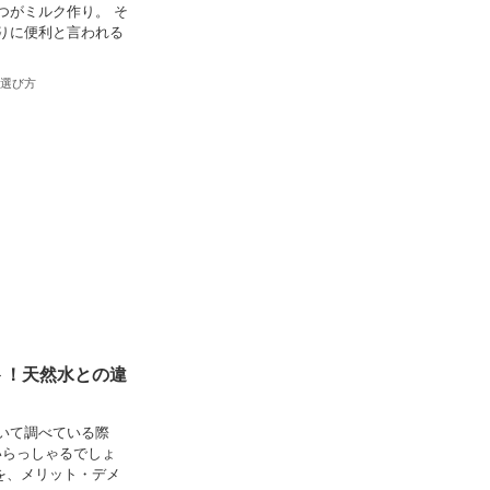
つがミルク作り。 そ
りに便利と言われる
選び方
ト！天然水との違
いて調べている際
いらっしゃるでしょ
を、メリット・デメ