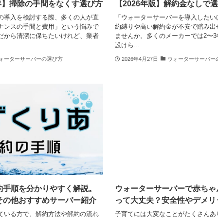
6年】掃除の手間をなくす選び方
【2026年版】解約金なしで
の導入を検討する際、多くの人が直
「ウォーターサーバーを導入したい
ナンスの手間と費用」という悩みで
約縛りや高い解約金が不安で踏み出
だから清潔に保ちたいけれど、業者
ませんか。多くのメーカーでは2〜
設けら...
ォーターサーバーの選び方
2026年4月27日
ウォーターサーバー
約手順を分かりやすく解説。
ウォーターサーバーで赤ちゃ
その他おすすめサーバー紹介
って大丈夫？安全性やデメリ
ている方で、解約方法や解約の流れ
子育てには大変なことがたくさんあ