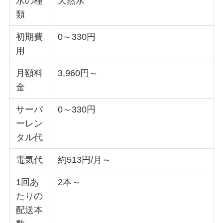
水の種
天然水
類
初期費
0～330円
用
月額料
3,960円～
金
サーバ
0～330円
ーレン
タル代
電気代
約513円/月～
1回あ
2本～
たりの
配送本