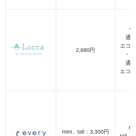
・
通常
エコモ
2,680円
・シ
通常
エコモ
mi
mini、tall：3,300円