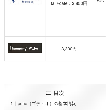
tall、
tall+cafe：3,850円
3,300円
目次
putio（プティオ）の基本情報