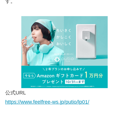
す。
公式URL
https://www.feelfree-ws.jp/putio/lp01/