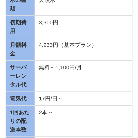
類
初期費
3,300円
用
月額料
4,233円（基本プラン）
金
サーバ
無料～1,100円/月
ーレン
タル代
電気代
17円/日～
1回あた
2本～
りの配
送本数