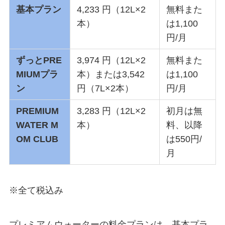
基本プラン
4,233 円（12L×2
無料また
本）
は1,100
円/月
ずっとPRE
3,974 円（12L×2
無料また
MIUMプラ
本）または3,542
は1,100
ン
円（7L×2本）
円/月
PREMIUM
3,283 円（12L×2
初月は無
WATER M
本）
料、以降
OM CLUB
は550円/
月
※全て税込み
プレミアムウォーターの料金プランは、基本プラ