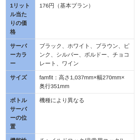
1リット
176円（基本プラン）
ル当た
りの価
格
サーバ
ブラック、ホワイト、ブラウン、ピ
ーカラ
ンク、シルバー、ボルドー、チョコ
ー
レート、ワイン
サイズ
famfit：高さ1,037mm×幅270mm×
奥行351mm
ボトル
機種により異なる
サーバ
ーの位
置