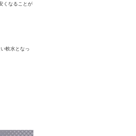
安くなる
ことが
良い軟水となっ
。