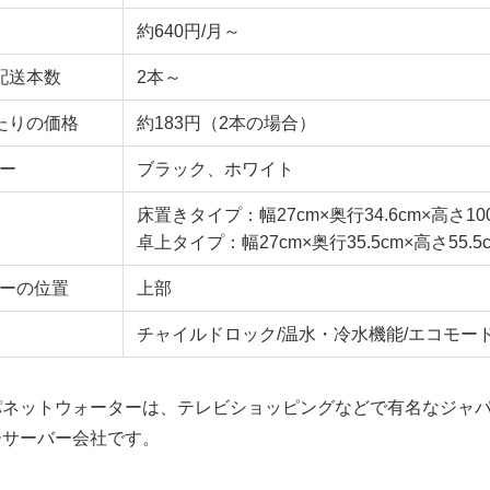
約640円/月～
配送本数
2本～
たりの価格
約183円（2本の場合）
ー
ブラック、ホワイト
床置きタイプ：幅27cm×奥行34.6cm×高さ100
卓上タイプ：幅27cm×奥行35.5cm×高さ55.5
ーの位置
上部
チャイルドロック/温水・冷水機能/エコモー
パネットウォーターは、テレビショッピングなどで有名なジャ
ーサーバー会社です。