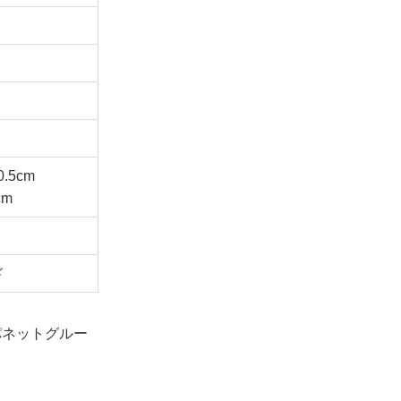
.5cm
cm
ド
パネットグルー