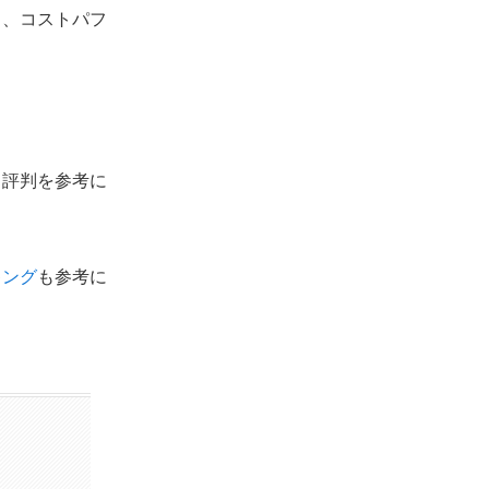
と、
コストパフ
。
・評判を参考に
キング
も参考に