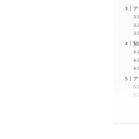
ア
契
ア