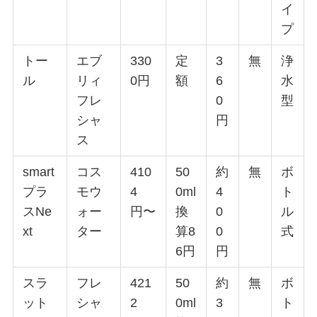
イ
プ
トー
エブ
330
定
3
無
浄
ル
リィ
0円
額
6
水
フレ
0
型
シャ
円
ス
smart
コス
410
50
約
無
ボ
プラ
モウ
4
0ml
4
ト
スNe
ォー
円〜
換
0
ル
xt
ター
算8
0
式
6円
円
スラ
フレ
421
50
約
無
ボ
ット
シャ
2
0ml
3
ト