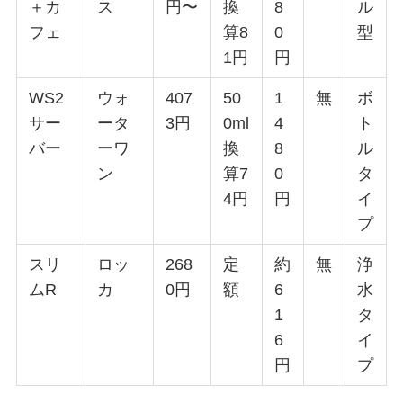
＋カ
ス
円〜
換
8
ル
フェ
算8
0
型
1円
円
WS2
ウォ
407
50
1
無
ボ
サー
ータ
3円
0ml
4
ト
バー
ーワ
換
8
ル
ン
算7
0
タ
4円
円
イ
プ
スリ
ロッ
268
定
約
無
浄
ムR
カ
0円
額
6
水
1
タ
6
イ
円
プ