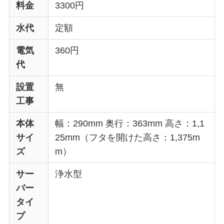
料金
3300円
水代
定額
電気
360円
代
設置
無
工事
本体
幅：290mm 奥行：363mm 高さ：1,1
サイ
25mm（フタを開けた高さ：1,375m
ズ
m）
サー
浄水型
バー
タイ
プ