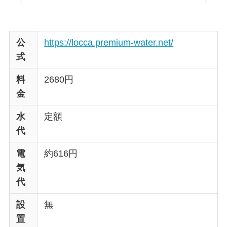
公
https://locca.premium-water.net/
式
料
2680円
金
水
定額
代
電
約616円
気
代
設
無
置