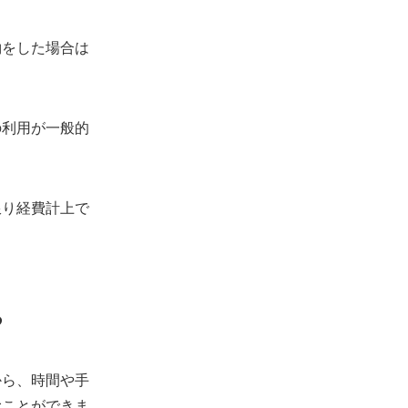
約をした場合は
の利用が一般的
限り経費計上で
る
から、時間や手
むことができま