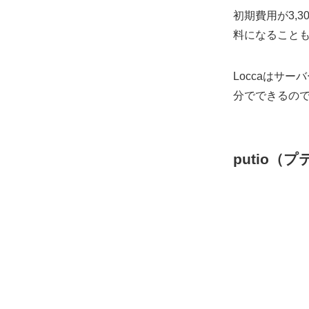
初期費用が3,
料になること
Loccaはサ
分でできるの
putio（