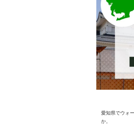
愛知県でウォ
か。