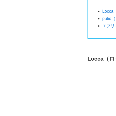
Locc
puti
エブリ
Locca（