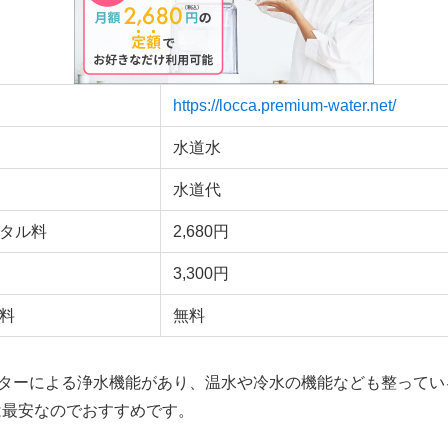
https://locca.premium-water.net/
水道水
水道代
タル料
2,680円
3,300円
料
無料
ィルターによる浄水機能があり、温水や冷水の機能なども整って
は
最安
なのでおすすめです。